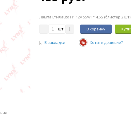
Лампа LYNXauto H1 12V 55W P14.5S (блистер 2 шт)
шт
В корзину
Купит
%
В закладки
Хотите дешевле?
ение