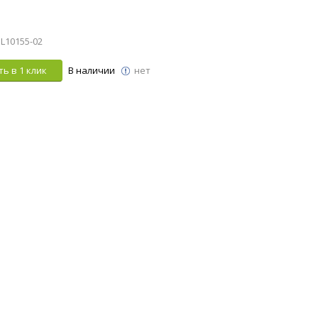
 L10155-02
ь в 1 клик
В наличии
нет