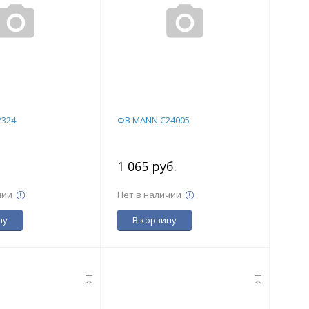
2324
ФВ MANN C24005
.
1 065 руб.
чии
Нет в наличии
ну
В корзину