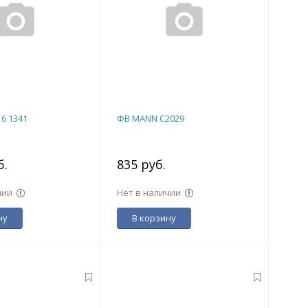
6 1341
ФВ MANN C2029
б.
835 руб.
чии
Нет в наличии
ну
В корзину