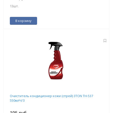
13шт.
В корзину
Очиститель кондиционер кожи (спрей) 3TON ТН-537
550млЧ/З
195 руб.