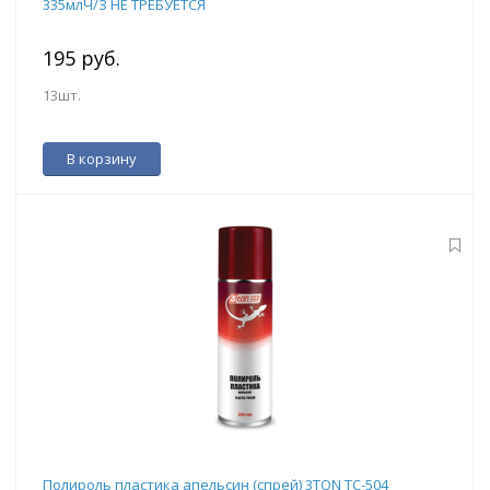
335млЧ/З НЕ ТРЕБУЕТСЯ
195 руб.
13шт.
В корзину
Полироль пластика апельсин (спрей) 3TON ТС-504