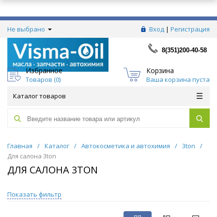
Не выбрано
Вход
|
Регистрация
8(351)200-40-58
Избранное
Корзина
Товаров (
0
)
Ваша корзина пуста
Каталог товаров
Главная
/
Каталог
/
Автокосметика и автохимия
/
3ton
/
Для салона 3ton
ДЛЯ САЛОНА 3TON
Показать фильтр