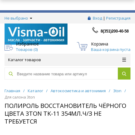
Не выбрано
Вход
|
Регистрация
8(351)200-40-58
Избранное
Корзина
Товаров (
0
)
Ваша корзина пуста
Каталог товаров
Главная
/
Каталог
/
Автокосметика и автохимия
/
3ton
/
Для салона 3ton
ПОЛИРОЛЬ ВОССТАНОВИТЕЛЬ ЧЁРНОГО
ЦВЕТА 3TON TK-11 354МЛ.Ч/З НЕ
ТРЕБУЕТСЯ