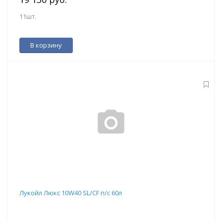
11шт.
В корзину
Лукойл Люкс 10W40 SL/CF п/с 60л