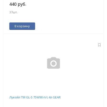
440 руб.
37шт.
В корзину
Лукойл ТМ GL-5 75W90 п/с 4л GEAR