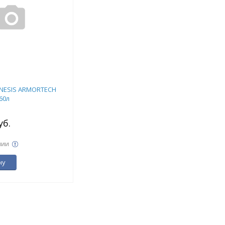
NESIS ARMORTECH
60л
уб.
чии
ну