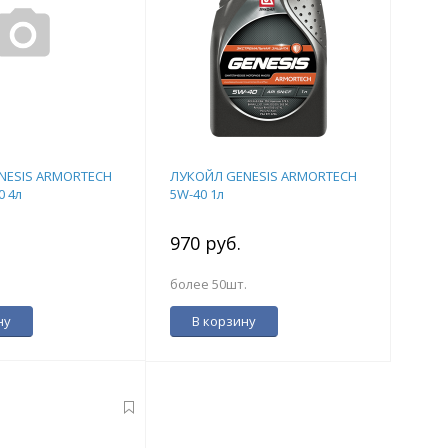
NESIS ARMORTECH
ЛУКОЙЛ GENESIS ARMORTECH
0 4л
5W-40 1л
.
970 руб.
более 50шт.
ну
В корзину