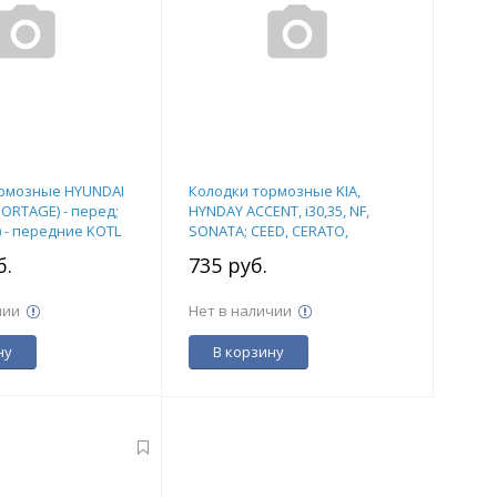
рмозные HYUNDAI
Колодки тормозные KIA,
 SPORTAGE) - перед;
HYNDAY ACCENT, i30,35, NF,
) - передние KOTL
SONATA; CEED, CERATO,
SPORTAGE, RIO задн. 3421KT
б.
735 руб.
чии
Нет в наличии
ну
В корзину