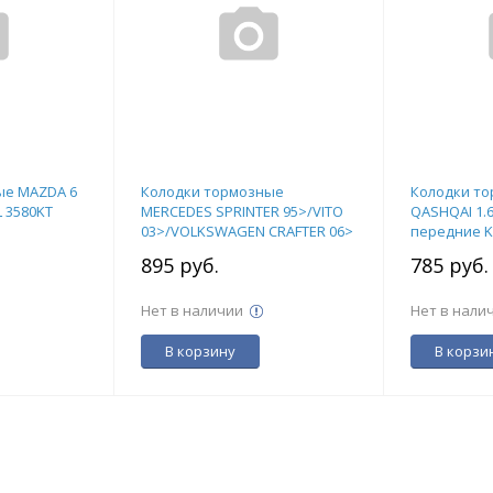
ые MAZDA 6
Колодки тормозные
Колодки то
 3580KT
MERCEDES SPRINTER 95>/VITO
QASHQAI 1.6/
03>/VOLKSWAGEN CRAFTER 06>
передние K
передние KOTL 1698KT
895 руб.
785 руб
Нет в наличии
Нет в нали
В корзину
В корзи