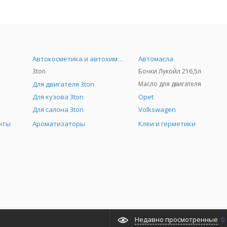
Автокосметика и автохимия
Автомасла
3ton
Бочки Лукойл 216,5л
Для двигателя 3ton
Масло для двигателя
Для кузова 3ton
Opet
Для салона 3ton
Volkswagen
нты
Ароматизаторы
Клеи и герметики
Недавно просмотренные
0