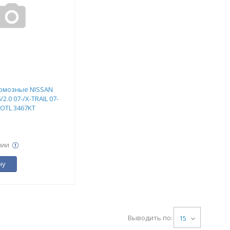
рмозные NISSAN
2.0 07-/X-TRAIL 07-
OTL 3467KT
.
чии
ну
Выводить по:
15