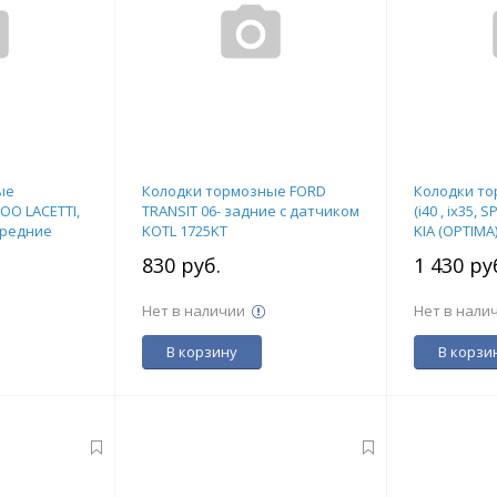
ые
Колодки тормозные FORD
Колодки то
OO LACETTI,
TRANSIT 06- задние с датчиком
(i40 , ix35,
ередние
KOTL 1725KT
KIA (OPTIMA
18KT
830 руб.
1 430 ру
Нет в наличии
Нет в нали
В корзину
В корзи