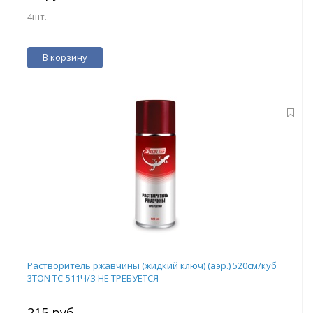
4шт.
В корзину
Растворитель ржавчины (жидкий ключ) (аэр.) 520см/куб
3TON ТС-511Ч/З НЕ ТРЕБУЕТСЯ
215 руб.