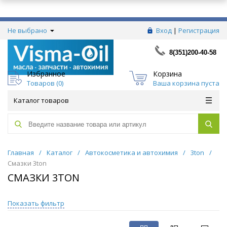
Не выбрано
Вход
|
Регистрация
8(351)200-40-58
Избранное
Корзина
Товаров (
0
)
Ваша корзина пуста
Каталог товаров
Главная
/
Каталог
/
Автокосметика и автохимия
/
3ton
/
Смазки 3ton
СМАЗКИ 3TON
Показать фильтр