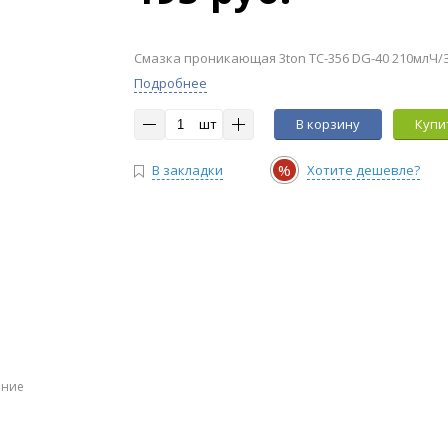
Смазка проникающая 3ton TC-356 DG-40 210млЧ/
Подробнее
шт
В корзину
Купит
%
В закладки
Хотите дешевле?
ение