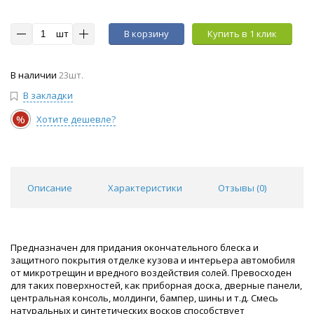
шт
В корзину
Купить в 1 клик
В наличии
23шт.
В закладки
%
Хотите дешевле?
Описание
Характеристики
Отзывы (
0
)
Предназначен для придания окончательного блеска и
защитного покрытия отделке кузова и интерьера автомобиля
от микротрещин и вредного воздействия солей. Превосходен
для таких поверхностей, как приборная доска, дверные панели,
центральная консоль, молдинги, бампер, шины и т.д. Смесь
натуральных и синтетических восков способствует