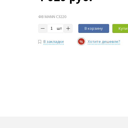
ФВ MANN C3220
шт
В корзину
Купит
%
В закладки
Хотите дешевле?