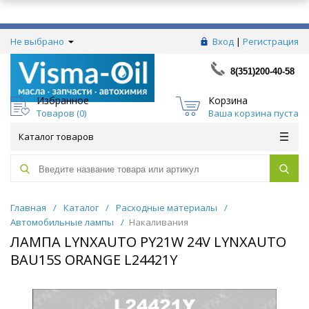
Не выбрано
Вход
|
Регистрация
8(351)200-40-58
Избранное
Корзина
Товаров (
0
)
Ваша корзина пуста
Каталог товаров
Главная
/
Каталог
/
Расходные материалы
/
Автомобильные лампы
/
Накаливания
ЛАМПА LYNXAUTO PY21W 24V LYNXAUTO
BAU15S ORANGE L24421Y