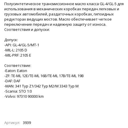
Полусинтетическое трансмиссионное масло класса GL-4/GL-5 для
использования в механических коробках передач легковых и
грузовых автомобилей, раздаточных коробках, гипоидных
редукторах ведущих мостов. Масло обеспечивает четкое
переключение передач и надежную защиту от износа.
Соответствия и допуски:
Допуск:
-API: GL-4/GL-5/MT-1
-MIL-L: 2105 D
-MIL-PRF: 2105 E
Соответствие:
-Eaton: Eaton
-ZF: TE-ML 12E/TE-ML 16B/TE-ML 17B/TE-ML 19B
-DAF: DAF
-MAN: 341 Typ Z1/342 Typ M2/M 3343 Typ M
-Scania: STO 1:0
-Volvo: 97310 90000 km
Артикул:
3939