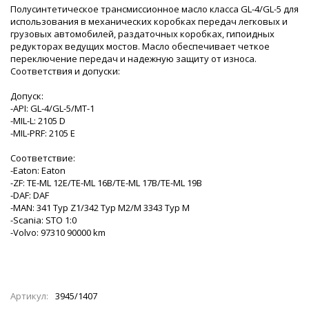
Полусинтетическое трансмиссионное масло класса GL-4/GL-5 для
использования в механических коробках передач легковых и
грузовых автомобилей, раздаточных коробках, гипоидных
редукторах ведущих мостов. Масло обеспечивает четкое
переключение передач и надежную защиту от износа.
Соответствия и допуски:
Допуск:
-API: GL-4/GL-5/MT-1
-MIL-L: 2105 D
-MIL-PRF: 2105 E
Соответствие:
-Eaton: Eaton
-ZF: TE-ML 12E/TE-ML 16B/TE-ML 17B/TE-ML 19B
-DAF: DAF
-MAN: 341 Typ Z1/342 Typ M2/M 3343 Typ M
-Scania: STO 1:0
-Volvo: 97310 90000 km
Артикул:
3945/1407