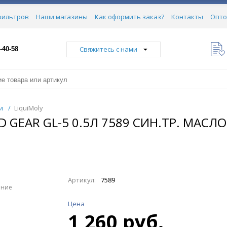
фильтров
Наши магазины
Как оформить заказ?
Контакты
Опто
Свяжитесь с нами
-40-58
и
/
LiquiMoly
 GEAR GL-5 0.5Л 7589 СИН.ТР. МАСЛ
Артикул:
7589
ение
Цена
1 260 руб.