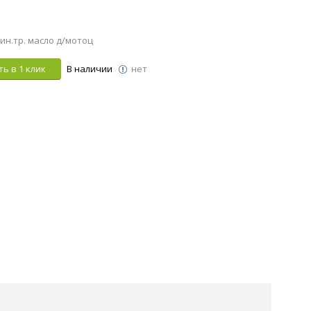
син.тр. масло д/мотоц
ь в 1 клик
В наличии
нет