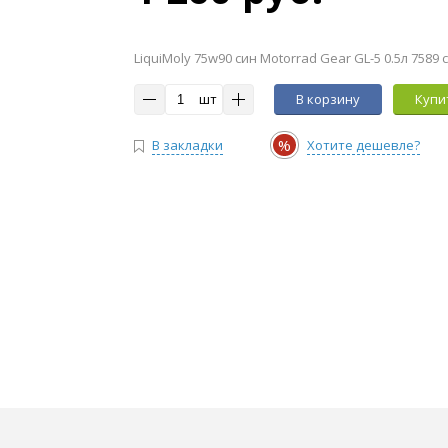
LiquiMoly 75w90 син Motorrad Gear GL-5 0.5л 7589 
шт
В корзину
Купит
%
В закладки
Хотите дешевле?