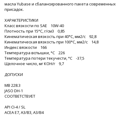
масла Yubase и сбалансированного пакета современных
присадок.
ХАРАКТЕРИСТИКИ
Класс вязкости по SAE 10W-40
Плотность при 15°C, г/см3 0,85
Кинематическая вязкость при 40°С, мм2/с 92,8
Кинематическая вязкость при 100°С, мм2/с 14,8
Индекс вязкости 166
Температура вспышки, °С 226
Температура потери текучести, °С -37,5
Щелочное число, мг КОН/г 9,7
ДОПУСКИ
MB 228.3
JASO DH-1
СООТВЕТСТВУЕТ
API CI-4 / SL
ACEA E7, A3/B3, A3/B4