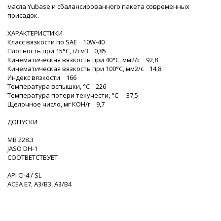
масла Yubase и сбалансированного пакета современных
присадок.
ХАРАКТЕРИСТИКИ
Класс вязкости по SAE 10W-40
Плотность при 15°C, г/см3 0,85
Кинематическая вязкость при 40°С, мм2/с 92,8
Кинематическая вязкость при 100°С, мм2/с 14,8
Индекс вязкости 166
Температура вспышки, °С 226
Температура потери текучести, °С -37,5
Щелочное число, мг КОН/г 9,7
ДОПУСКИ
MB 228.3
JASO DH-1
СООТВЕТСТВУЕТ
API CI-4 / SL
ACEA E7, A3/B3, A3/B4