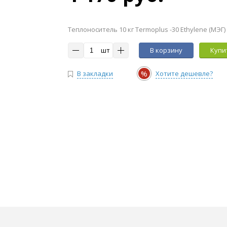
Теплоноситель 10 кг Termoplus -30 Ethylene (МЭГ)
шт
В корзину
Купит
%
В закладки
Хотите дешевле?