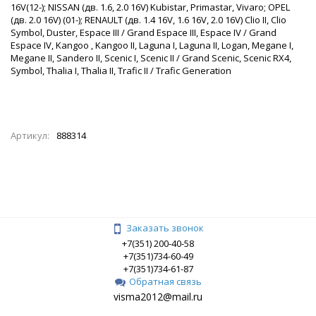
16V(12-); NISSAN (дв. 1.6, 2.0 16V) Kubistar, Primastar, Vivaro; OPEL
(дв. 2.0 16V) (01-); RENAULT (дв. 1.4 16V, 1.6 16V, 2.0 16V) Clio II, Clio
Symbol, Duster, Espace III / Grand Espace III, Espace IV / Grand
Espace IV, Kangoo , Kangoo II, Laguna I, Laguna II, Logan, Megane I,
Megane II, Sandero II, Scenic I, Scenic II / Grand Scenic, Scenic RX4,
Symbol, Thalia I, Thalia II, Trafic II / Trafic Generation
Артикул:
888314
Заказать звонок
+7(351) 200-40-58
+7(351)734-60-49
+7(351)734-61-87
Обратная связь
visma2012@mail.ru