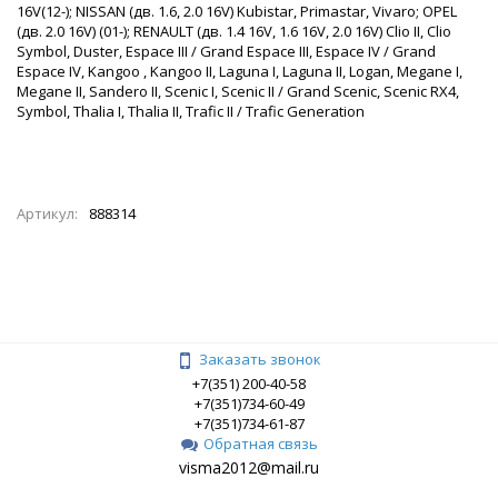
16V(12-); NISSAN (дв. 1.6, 2.0 16V) Kubistar, Primastar, Vivaro; OPEL
(дв. 2.0 16V) (01-); RENAULT (дв. 1.4 16V, 1.6 16V, 2.0 16V) Clio II, Clio
Symbol, Duster, Espace III / Grand Espace III, Espace IV / Grand
Espace IV, Kangoo , Kangoo II, Laguna I, Laguna II, Logan, Megane I,
Megane II, Sandero II, Scenic I, Scenic II / Grand Scenic, Scenic RX4,
Symbol, Thalia I, Thalia II, Trafic II / Trafic Generation
Артикул:
888314
Заказать звонок
+7(351) 200-40-58
+7(351)734-60-49
+7(351)734-61-87
Обратная связь
visma2012@mail.ru