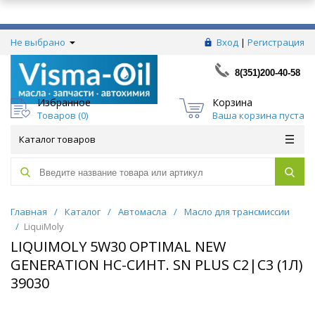
Не выбрано
Вход
|
Регистрация
8(351)200-40-58
Избранное
Корзина
Товаров (
0
)
Ваша корзина пуста
Каталог товаров
Главная
/
Каталог
/
Автомасла
/
Масло для трансмиссии
/
LiquiMoly
LIQUIMOLY 5W30 OPTIMAL NEW
GENERATION HC-СИНТ. SN PLUS C2|C3 (1Л)
39030