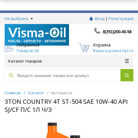
Не выбрано
Вход
|
Регистрация
8(351)200-40-58
Избранное
Корзина
Товаров (
0
)
Ваша корзина пуста
Каталог товаров
Главная
/
Каталог
/
Автомасла
3TON COUNTRY 4Т ST-504 SAE 10W-40 API
SJ/CF П/С 1Л Ч/З